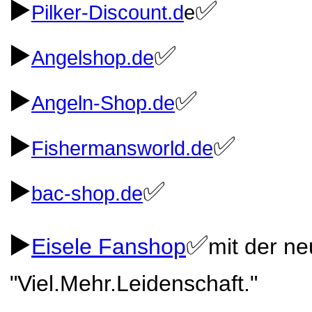
▶️
✅
Pilker-Discount.d
e
▶️
✅
Angelshop.de
▶️
✅
Angeln-Shop.de
▶️
✅
Fishermansworld.de
▶️
✅
bac-shop.de
▶️
✅
Eisele Fanshop
mit der ne
"Viel.Mehr.Leidenschaft."