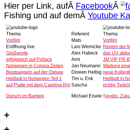
Hier per Link, aufÂ
Facebook
Â
Fishing und auf demÂ
Youtube Ka
Thema
Referent
Thema
Vorfilm
Mats
Vorfilm
Eröffnung live
Lars Wernicke
Regeln der 
Grußworte
Alex Habeck
das UV akti
erfolgreich auf Pollack
Arnt
JM VIP PR B
Norwegen in Corona Zeiten
Jan Neumann
Wartung einer
Bootsangeln auf der Ostsee
Doreen Helbig
neue Kollegt
Heilbutt in Norwegen Teil 1
Tim u. Erik
Heilbutt in N
auf Platte mit dem Carolina Rig
Sascha
richtig Twitc
Dorsch im Bierteig
Michael Eisele
S
pydro, Zuk
+
+