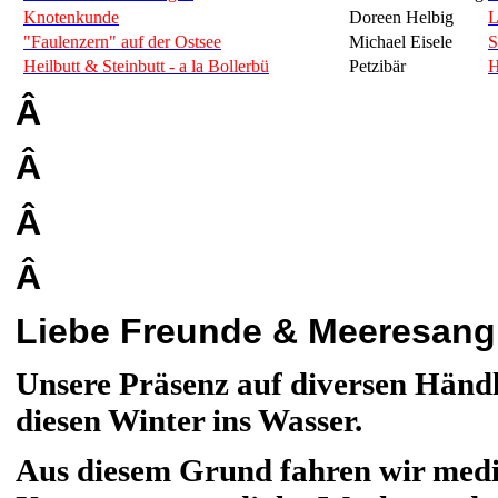
Knotenkunde
Doreen Helbig
L
"Faulenzern" auf der Ostsee
Michael Eisele
S
Heilbutt & Steinbutt - a la Bollerbü
Petzibär
H
Â
Â
Â
Â
Liebe Freunde & Meeresangl
Unsere Präsenz auf diversen Händl
diesen Winter ins Wasser.
Aus diesem Grund fahren wir media