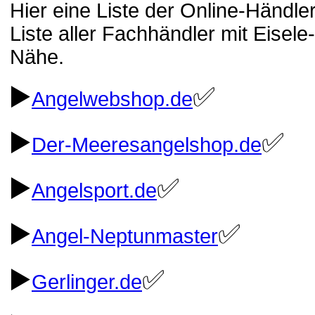
Hier eine Liste der Online-Händl
Liste aller Fachhändler mit Eisel
Nähe.
▶️
✅
Angelwebshop.de
▶️
✅
Der-Meeresangelshop.de
▶️
✅
Angelsport.de
▶️
✅
Angel-Neptunmaster
▶️
✅
Gerlinger.de