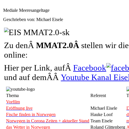
Mediale Meeresangeltage
Geschrieben von: Michael Eisele
Zu denÂ
MMAT2.0Â
stellen wir d
online:
Hier per Link, aufÂ
Facebook
und auf demÂÂ
Youtube Kanal Eise
Thema
Referent
T
Vorfilm
Eröffnung live
Michael Eisele
D
Fische finden in Norwegen
Hauke Loof
d
Norwegen in Corona Zeiten + aktueller Stand
Team Eisele
m
das Wetter in Norwegen
Roland Glittenberg
A